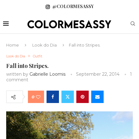
@COLORMESASSY
Home
Look do Dia
Fall into Stripes.
Look do Dia
Outfit
Fall into Stripes.
written by
Gabrielle Loomis
September 22, 2014
1
comment
0