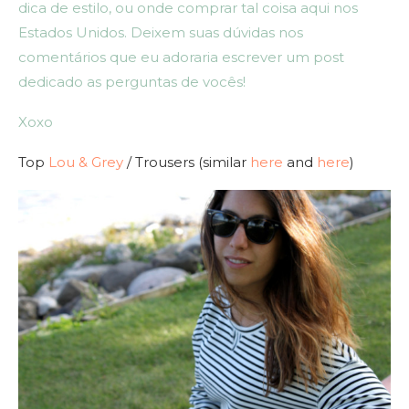
dica de estilo, ou onde comprar tal coisa aqui nos
Estados Unidos. Deixem suas dúvidas nos
comentários que eu adoraria escrever um post
dedicado as perguntas de vocês!
Xoxo
Top
Lou & Grey
/ Trousers (similar
here
and
here
)