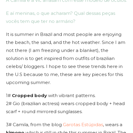
A Camila e a Vic arrasam com esse modelo de óculos.
E aí meninas, o que acharam? Qual dessas peças
vocês tem que ter no armário?
It is summer in Brazil and most people are enjoying
the beach, the sand, and the hot weather. Since I am
not there (I am freezing under a blanket), the
solution is to get inspired from outfits of brazilian
celebs/ bloggers. I hope to see these trends here in
the U.S because to me, these are key pieces for this
upcoming summer.
1#
Cropped body
with vibrant patterns.
2# Gio (brazilian actress) wears cropped body + head
scarf + round mirrored sunglasses.
3# Camila, from the blog
Garotas Estúpidas
, wears a
kimono
which is still in style this summer in Brazil. The