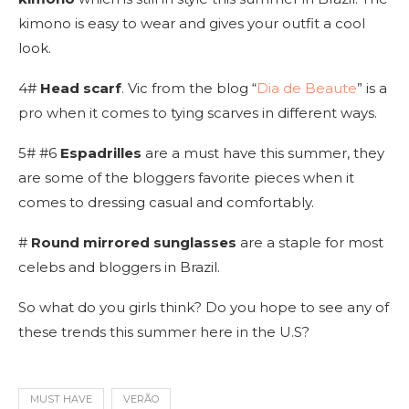
kimono is easy to wear and gives your outfit a cool
look.
4#
Head scarf
. Vic from the blog “
Dia de Beaute
” is a
pro when it comes to tying scarves in different ways.
5# #6
Espadrilles
are a must have this summer, they
are some of the bloggers favorite pieces when it
comes to dressing casual and comfortably.
#
Round mirrored sunglasses
are a staple for most
celebs and bloggers in Brazil.
So what do you girls think? Do you hope to see any of
these trends this summer here in the U.S?
MUST HAVE
VERÃO