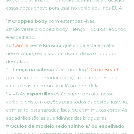
essas peças chave para usar no verão aqui nos EUA.
1#
Cropped body
com estampas vivas.
2# Gio veste cropped body + lenço + óculos redondo
e espelhado.
3#
Camila
veste
kimono
que ainda está em alta
nesse verão, ele é fácil de usar e deixa o look bem
descolado.
4#
Lenço na cabeça
. A Vic do blog “
Dia de Beaute
” é
pro na hora de amarrar o lenço na cabeça. Ela dá
varias dicas de como usar lá no blog dela.
5# #6 As
espadrilles
estão super em alta nesse
verão, e existem opções para todos os gostos: rasteira,
com salto, estampadas, lisas, ou com muitas cores. As
espadrilles são as queridinhas das blogueiras.
#
Óculos de modelo redondinho e/ ou espelhado
.