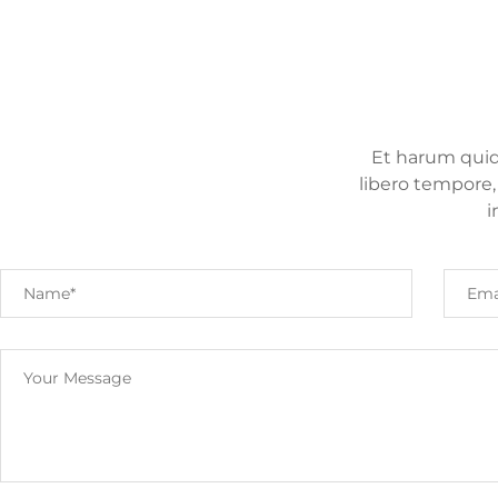
Et harum quid 
libero tempore,
i