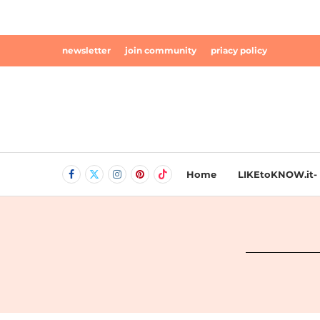
newsletter
join community
priacy policy
Home
LIKEtoKNOW.it- 