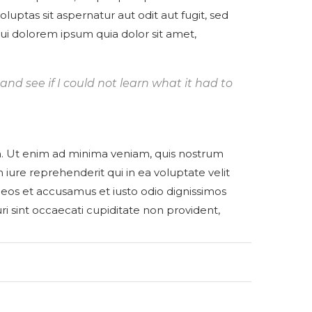
uptas sit aspernatur aut odit aut fugit, sed
i dolorem ipsum quia dolor sit amet,
 and see if I could not learn what it had to
 Ut enim ad minima veniam, quis nostrum
iure reprehenderit qui in ea voluptate velit
 eos et accusamus et iusto odio dignissimos
i sint occaecati cupiditate non provident,