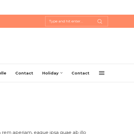
lle
Contact
Holiday
Contact
 rem aperiam, eaque ipsa quae ab illo