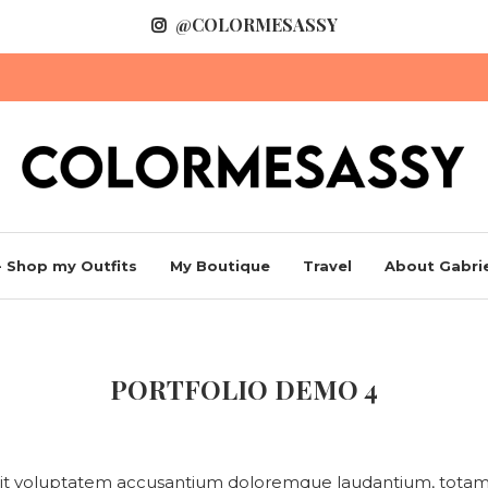
@COLORMESASSY
 Shop my Outfits
My Boutique
Travel
About Gabrie
PORTFOLIO DEMO 4
r sit voluptatem accusantium doloremque laudantium, totam