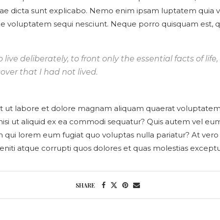
itae dicta sunt explicabo. Nemo enim ipsam luptatem quia vol
ne voluptatem sequi nesciunt. Neque porro quisquam est, qu
ve deliberately, to front only the essential facts of life,
over that I had not lived.
 ut labore et dolore magnam aliquam quaerat voluptatem.
 nisi ut aliquid ex ea commodi sequatur? Quis autem vel eum 
m qui lorem eum fugiat quo voluptas nulla pariatur? At vero
niti atque corrupti quos dolores et quas molestias exceptur
SHARE