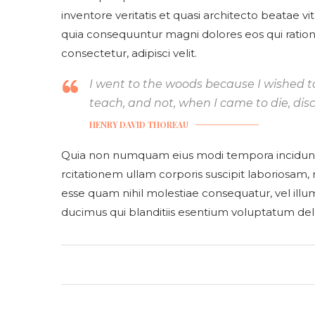
inventore veritatis et quasi architecto beatae v
quia consequuntur magni dolores eos qui ratio
consectetur, adipisci velit.
I went to the woods because I wished to li
teach, and not, when I came to die, disc
HENRY DAVID THOREAU
Quia non numquam eius modi tempora incidunt
rcitationem ullam corporis suscipit laboriosam,
esse quam nihil molestiae consequatur, vel illu
ducimus qui blanditiis esentium voluptatum dele