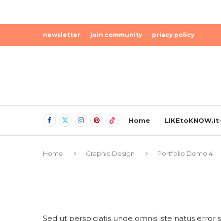
newsletter
join community
priacy policy
Home
LIKEtoKNOW.it-
Home
Graphic Design
Portfolio Demo 4
Sed ut perspiciatis unde omnis iste natus erro