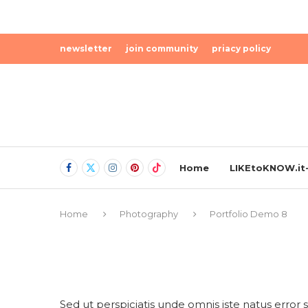
newsletter
join community
priacy policy
Home
LIKEtoKNOW.it-
Home
Photography
Portfolio Demo 8
Sed ut perspiciatis unde omnis iste natus erro