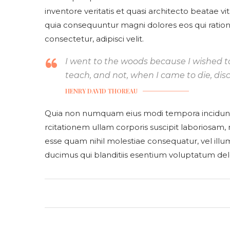
inventore veritatis et quasi architecto beatae v
quia consequuntur magni dolores eos qui ratio
consectetur, adipisci velit.
I went to the woods because I wished to li
teach, and not, when I came to die, disc
HENRY DAVID THOREAU
Quia non numquam eius modi tempora incidunt
rcitationem ullam corporis suscipit laboriosam,
esse quam nihil molestiae consequatur, vel illu
ducimus qui blanditiis esentium voluptatum dele