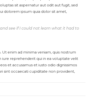
uptas sit aspernatur aut odit aut fugit, sed
i dolorem ipsum quia dolor sit amet,
 and see if I could not learn what it had to
 Ut enim ad minima veniam, quis nostrum
iure reprehenderit qui in ea voluptate velit
 eos et accusamus et iusto odio dignissimos
i sint occaecati cupiditate non provident,