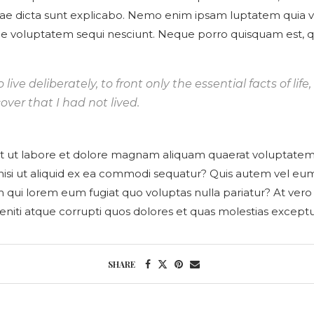
itae dicta sunt explicabo. Nemo enim ipsam luptatem quia vol
ne voluptatem sequi nesciunt. Neque porro quisquam est, qu
ve deliberately, to front only the essential facts of life,
over that I had not lived.
 ut labore et dolore magnam aliquam quaerat voluptatem.
 nisi ut aliquid ex ea commodi sequatur? Quis autem vel eum 
m qui lorem eum fugiat quo voluptas nulla pariatur? At vero
niti atque corrupti quos dolores et quas molestias exceptur
SHARE