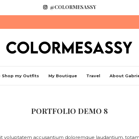
@COLORMESASSY
 Shop my Outfits
My Boutique
Travel
About Gabrie
PORTFOLIO DEMO 8
r sit voluptatem accusantium doloremque laudantium, totam