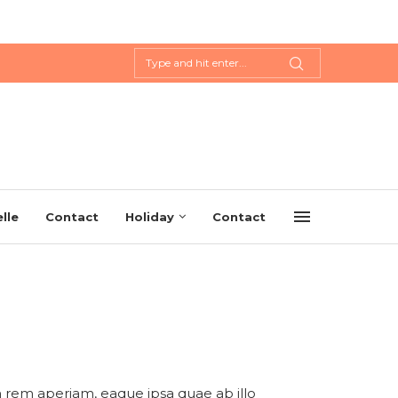
lle
Contact
Holiday
Contact
 rem aperiam, eaque ipsa quae ab illo