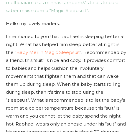
melhoraram e as minhas também.Visite o site para
saber mais sobre o “Magic Sleepsuit”.
Hello my lovely readers,
I mentioned to you that Raphael is sleeping better at
night. What has helped him sleep better at night is
the “
Baby Merlin Magic Sleepsuit
“. Recommended by
a friend, this “suit” is nice and cozy. It provides comfort
to babies and helps cushion the involuntary
movements that frighten them and that can wake
them up during sleep. When the baby starts rolling
during sleep, than it’s time to stop using the
“sleepsuit”. What is recommended is to let the baby’s
room at a colder temperature because this “suit” is
warm and you cannot let the baby spend the night
hot. Raphael wears only an onesie under his “suit” and
his room temperature at night is about 70 degrees.