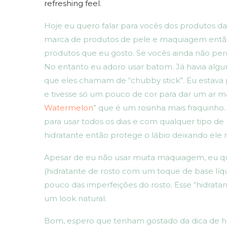
refreshing feel.
Hoje eu quero falar para vocês dos produtos d
marca de produtos de pele e maquiagem então
produtos que eu gosto. Se vocês ainda não pe
No entanto eu adoro usar batom. Já havia al
que eles chamam de “chubby stick”. Eu estava
e tivesse só um pouco de cor para dar um ar ma
Watermelon
” que é um rosinha mais fraquinho.
para usar todos os dias e com qualquer tipo de
hidratante então protege o lábio deixando ele n
Apesar de eu não usar muita maquiagem, eu qu
(hidratante de rosto com um toque de base líq
pouco das imperfeições do rosto. Esse “hidratan
um look natural.
Bom, espero que tenham gostado da dica de h