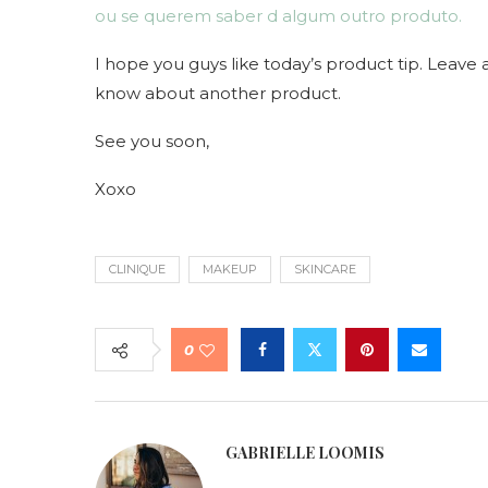
ou se querem saber d algum outro produto.
I hope you guys like today’s product tip. Leav
know about another product.
See you soon,
Xoxo
CLINIQUE
MAKEUP
SKINCARE
0
GABRIELLE LOOMIS