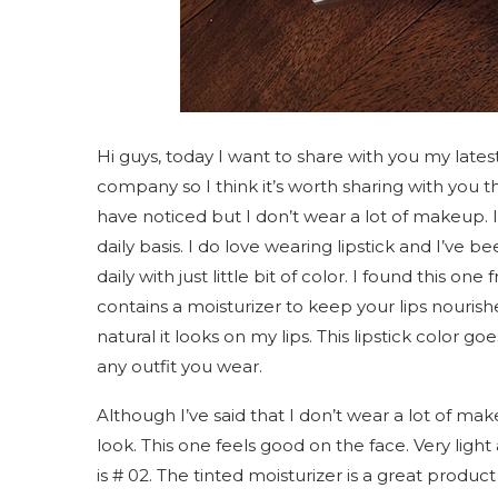
Hi guys, today I want to share with you my late
company so I think it’s worth sharing with you th
have noticed but I don’t wear a lot of makeup
daily basis. I do love wearing lipstick and I’ve 
daily with just little bit of color. I found this on
contains a moisturizer to keep your lips nourished
natural it looks on my lips. This lipstick color go
any outfit you wear.
Although I’ve said that I don’t wear a lot of mak
look. This one feels good on the face. Very ligh
is # 02. The tinted moisturizer is a great produc