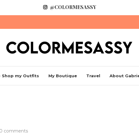
@COLORMESASSY
 Shop my Outfits
My Boutique
Travel
About Gabrie
e
0 comments