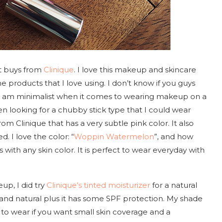
st buys from
Clinique
. I love this makeup and skincare
e products that I love using. I don’t know if you guys
. I am minimalist when it comes to wearing makeup on a
been looking for a chubby stick type that I could wear
e from Clinique that has a very subtle pink color. It also
. I love the color: “
Woppin Watermelon
”, and how
es with any skin color. It is perfect to wear everyday with
eup, I did try
Clinique’s tinted moisturizer
for a natural
t and natural plus it has some SPF protection. My shade
t to wear if you want small skin coverage and a