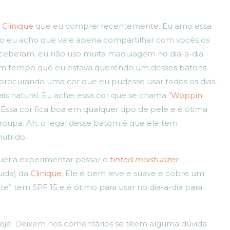
a
Clinique
que eu comprei recentemente. Eu amo essa
 eu acho que vale apena compartilhar com vocês os
rceberam, eu não uso muita maquiagem no dia-a-dia.
gum tempo que eu estava querendo um desses batons
 procurando uma cor que eu pudesse usar todos os dias
is natural. Eu achei essa cor que se chama “
Woppin
 Essa cor fica boa em qualquer tipo de pele e é ótima
 roupa. Ah, o legal desse batom é que ele tem
utrido.
eria experimentar passar o
tinted moisturizer
uida) da
Clinique
. Ele é bem leve e suave e cobre um
te” tem SPF 15 e é ótimo para usar no dia-a-dia para
oje. Deixem nos comentários se têem alguma dúvida