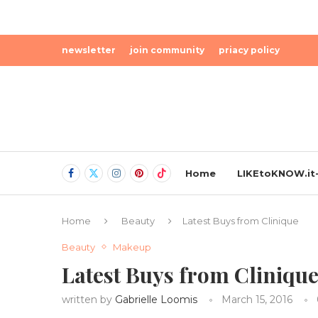
newsletter
join community
priacy policy
Home
LIKEtoKNOW.it-
Home
Beauty
Latest Buys from Clinique
Beauty
Makeup
Latest Buys from Cliniqu
written by
Gabrielle Loomis
March 15, 2016