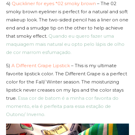
4)
Quickliner for eyes *02 smoky brown
– The 02
smoky brown eyeliner is perfect for a natural and soft
makeup look. The two-sided pencil has a liner on one
end and a smudge tip on the other to help achieve
that smoky effect.
Quando eu quero fazer uma
maquiagem mais natural eu opto pelo lápis de olho
de cor marrom esfumaçado.
5)
A Different Grape Lipstick
– This is my ultimate
favorite lipstick color. The Different Grape is a perfect
color for the Fall/ Winter season. The moisturizing
lipstick never creases on my lips and the color stays
true.
Essa cor de batom é a minha cor favorita do
momento, ela é perfeita para essa estação de
Outono/ Inverno.