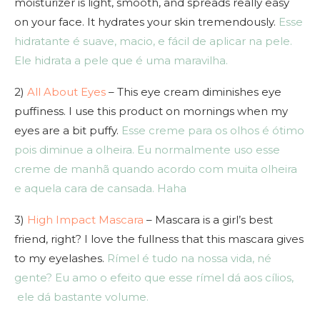
moisturizer is light, smooth, and spreads really easy
on your face. It hydrates your skin tremendously.
Esse
hidratante é suave, macio, e fácil de aplicar na pele.
Ele hidrata a pele que é uma maravilha.
2)
All About Eyes
– This eye cream diminishes eye
puffiness. I use this product on mornings when my
eyes are a bit puffy.
Esse creme para os olhos é ótimo
pois diminue a olheira. Eu normalmente uso esse
creme de manhã quando acordo com muita olheira
e aquela cara de cansada. Haha
3)
High Impact Mascara
– Mascara is a girl’s best
friend, right? I love the fullness that this mascara gives
to my eyelashes.
Rímel é tudo na nossa vida, né
gente? Eu amo o efeito que esse rímel dá aos cílios,
ele dá bastante volume.