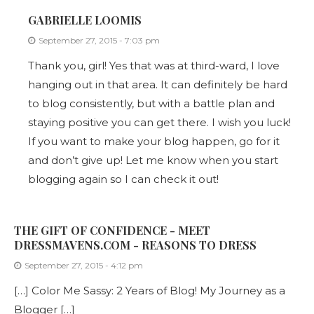
GABRIELLE LOOMIS
September 27, 2015 - 7:03 pm
Thank you, girl! Yes that was at third-ward, I love
hanging out in that area. It can definitely be hard
to blog consistently, but with a battle plan and
staying positive you can get there. I wish you luck!
If you want to make your blog happen, go for it
and don’t give up! Let me know when you start
blogging again so I can check it out!
THE GIFT OF CONFIDENCE - MEET
DRESSMAVENS.COM - REASONS TO DRESS
September 27, 2015 - 4:12 pm
[…] Color Me Sassy: 2 Years of Blog! My Journey as a
Blogger […]