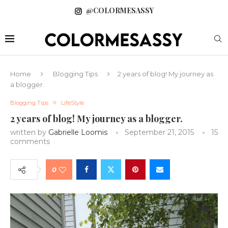
@COLORMESASSY
Home
Blogging Tips
2 years of blog! My journey as
a blogger.
Blogging Tips
LifeStyle
2 years of blog! My journey as a blogger.
written by
Gabrielle Loomis
September 21, 2015
15
comments
0