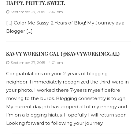
HAPPY. PRETTY. SWEET.
September 27, 2015 - 2:47 pm
[…] Color Me Sassy: 2 Years of Blog! My Journey as a
Blogger […]
SAVVY WORKING GAL (@SAVVYWORKINGGAL)
September 27, 2015 - 4:01 pm
Congratulations on your 2-years of blogging –
neighbor. I immediately recognized the third-ward in
your photo. I worked there 7-years myself before
moving to the burbs. Blogging consistently is tough.
My current day job has zapped all of my energy and
I’m on a blogging hiatus. Hopefully I will return soon.
Looking forward to following your journey.