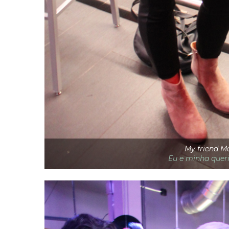
My friend M
Eu e minha quer