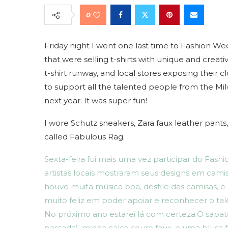
0
Friday night I went one last time to Fashion We
that were selling t-shirts with unique and creat
t-shirt runway, and local stores exposing their c
to support all the talented people from the Milw
next year. It was super fun!
I wore Schutz sneakers, Zara faux leather pants
called Fabulous Rag.
Sexta-feira fui mais uma vez participar do Fas
artistas locais mostraram seus designs em camis
houve muita música boa, desfile das camisas, e 
muito feliz em poder apoiar e reconhecer o t
No próximo ano estarei lá com certeza.O sapat
passada), minha calça couro faux, e uma blusa 