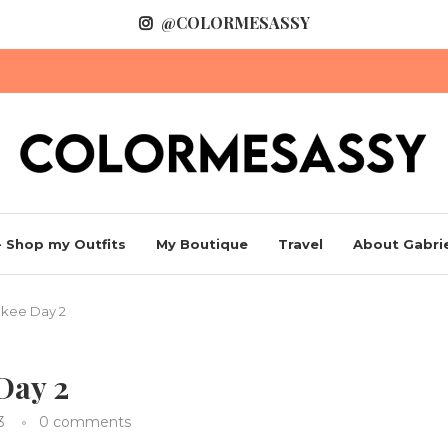
@COLORMESASSY
 Shop my Outfits
My Boutique
Travel
About Gabrie
ukee Day 2
Day 2
3
0 comments