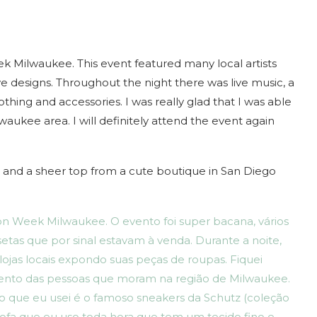
ek Milwaukee. This event featured many local artists
ive designs. Throughout the night there was live music, a
lothing and accessories. I was really glad that I was able
aukee area. I will definitely attend the event again
, and a sheer top from a cute boutique in San Diego
hion Week Milwaukee. O evento foi super bacana, vários
etas que por sinal estavam à venda. Durante a noite,
lojas locais expondo suas peças de roupas. Fiquei
alento das pessoas que moram na região de Milwaukee.
o que eu usei é o famoso sneakers da Schutz (coleção
fofa que eu uso toda hora que tem um tecido fino e