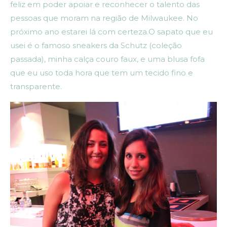
feliz em poder apoiar e reconhecer o talento das
pessoas que moram na região de Milwaukee. No
próximo ano estarei lá com certeza.O sapato que eu
usei é o famoso sneakers da Schutz (coleção
passada), minha calça couro faux, e uma blusa fofa
que eu uso toda hora que tem um tecido fino e
transparente.